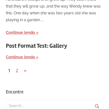
that they will grow up, and the way Wendy knew was
this. One day when she was two years old she was
playing in a garden, …
Continue lendo
Post Format Test: Gallery
Continue lendo
Posts
Next
1
2
»
Posts
pagination
Encontre
Search